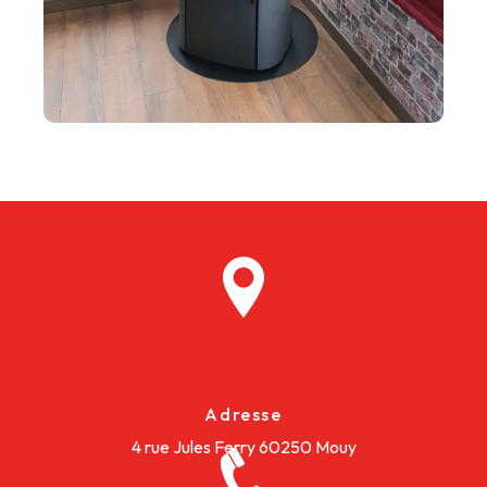
Adresse
4 rue Jules Ferry
60250 Mouy