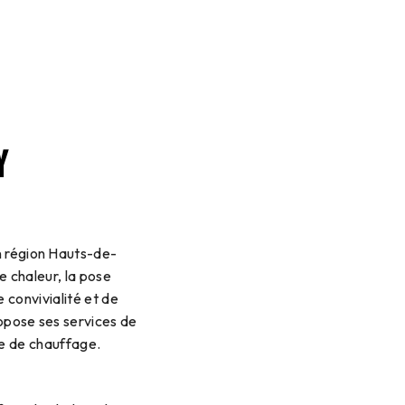
Y
n région Hauts-de-
de chaleur, la pose
 convivialité et de
opose ses services de
re de chauffage.