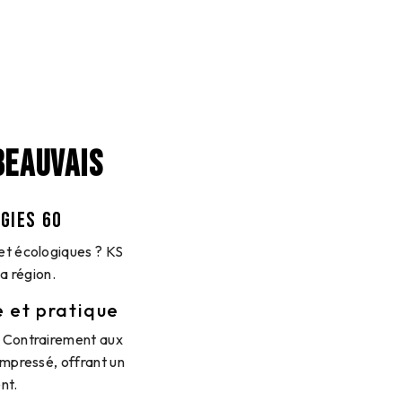
BEAUVAIS
GIES 60
et écologiques ? KS
a région.
e et pratique
. Contrairement aux
ompressé, offrant un
nt.