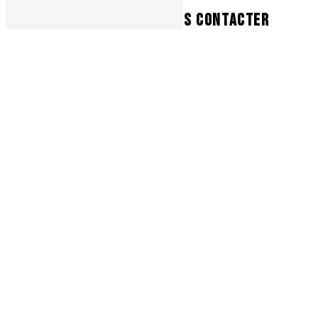
N'HÉSITEZ PAS À NOUS CONTACTER
Vous n'êtes pas un robot, veuillez répondre à cette
question : combien font un plus deux ?